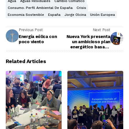
Agua
Aguas Residuales
Cambio Climático
Consumo. Perfil Ambiental De España
Crisis
Economia Sostenible
España
Jorge Olcina
Unión Europea
Previous Post
Next Post
Energía eólica con
Nueva York presenta
poco viento
un ambicioso plan
energético basado
en las renovables
Related Articles