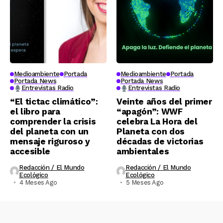
Medioambiente
Portada
Medioambiente
Portada
Portada News
Portada News
Entrevistas Radio
Entrevistas Radio
“El tictac climático”:
Veinte años del primer
el libro para
“apagón”: WWF
comprender la crisis
celebra La Hora del
del planeta con un
Planeta con dos
mensaje riguroso y
décadas de victorias
accesible
ambientales
Redacción / El Mundo
Redacción / El Mundo
Ecológico
Ecológico
4 Meses Ago
5 Meses Ago