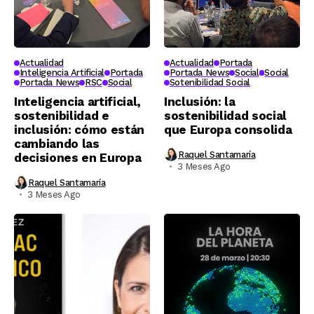
Actualidad
Actualidad
Portada
Inteligencia Artificial
Portada
Portada News
Social
Social
Portada News
RSC
Social
Sotenibilidad Social
Inteligencia artificial,
Inclusión: la
sostenibilidad e
sostenibilidad social
inclusión: cómo están
que Europa consolida
cambiando las
Raquel Santamaría
decisiones en Europa
3 Meses Ago
Raquel Santamaría
3 Meses Ago