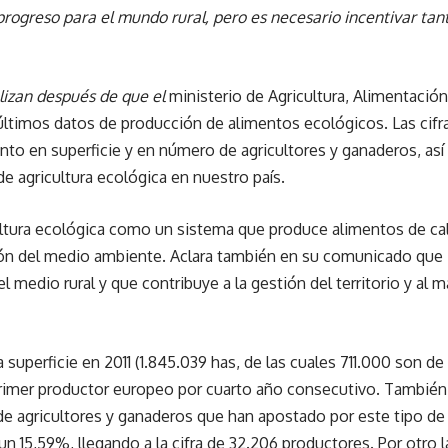
progreso para el mundo rural, pero es necesario incentivar tan
alizan después de que el
ministerio de Agricultura, Alimentaci
ltimos datos de producción de alimentos ecológicos. Las cifra
to en superficie y en número de agricultores y ganaderos, así
de agricultura ecológica en nuestro país.
ultura ecológica como un sistema que produce alimentos de cal
ión del medio ambiente. Aclara también en su comunicado que “
 medio rural y que contribuye a la gestión del territorio y al 
 superficie en 2011 (1.845.039 has, de las cuales 711.000 son d
rimer productor europeo por cuarto año consecutivo. También 
e agricultores y ganaderos que han apostado por este tipo de 
 15,59%, llegando a la cifra de 32.206 productores. Por otro 