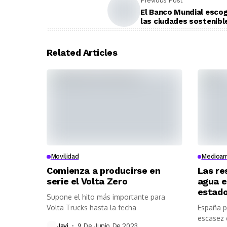
Previous Post
El Banco Mundial escog
las ciudades sostenibl
Related Articles
Movilidad
Medioam
Comienza a producirse en
Las re
serie el Volta Zero
agua e
estad
Supone el hito más importante para
Volta Trucks hasta la fecha
España p
escasez 
Javi
9 De Junio De 2023