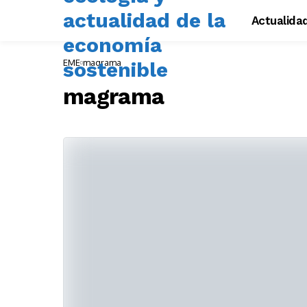
Actualida
EME
magrama
magrama