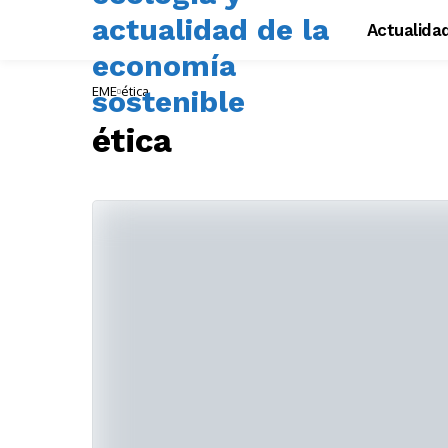
Actualida
EME
ética
ética