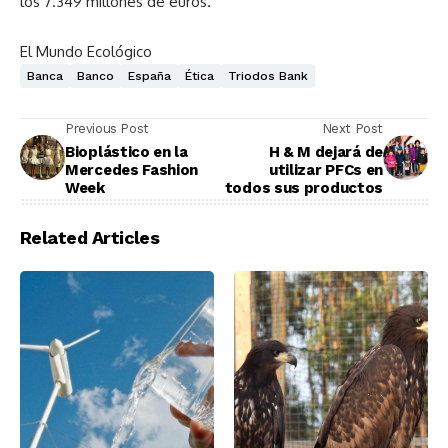
los 7.349 millones de euros.
El Mundo Ecológico
Banca
Banco
España
Ética
Triodos Bank
Previous Post
Next Post
Bioplástico en la
H & M dejará de
Mercedes Fashion
utilizar PFCs en
Week
todos sus productos
Related Articles