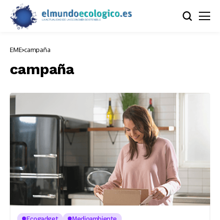
EME
campaña
campaña
Ecogadget
Medioambiente