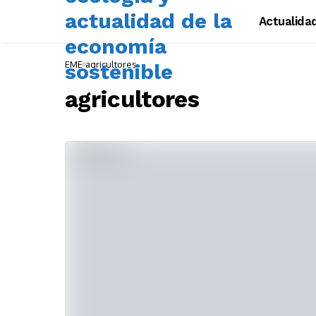
Actualida
EME
agricultores
agricultores