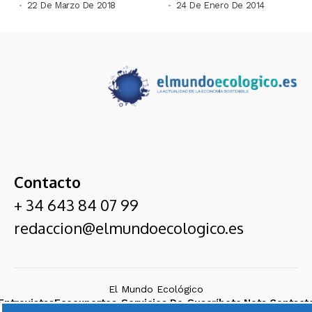
22 De Marzo De 2018
24 De Enero De 2014
Contacto
+ 34 643 84 07 99
redaccion@elmundoecologico.es
El Mundo Ecológico
Entrevistas
Ecoexpertos
Servicios De
Suscríbete
Nota
Contact