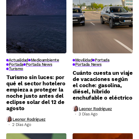
Actualidad
Medioambiente
Movilidad
Portada
Portada
Portada News
Portada News
Turismo
Cuánto cuesta un viaje
Turismo sin luces: por
de vacaciones según
qué el sector hotelero
el coche: gasolina,
empieza a proteger la
diésel, híbrido
noche justo antes del
enchufable o eléctrico
eclipse solar del 12 de
agosto
Leonor Rodríguez
3 Días Ago
Leonor Rodríguez
2 Días Ago