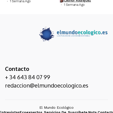
Leonor Rodríguez
1 Semana Ago
1 Semana Ago
Contacto
+ 34 643 84 07 99
redaccion@elmundoecologico.es
El Mundo Ecológico
Entrevistas
Ecoexpertos
Servicios De
Suscríbete
Nota
Contact