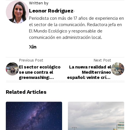
Written by
Leonor Rodríguez
-
Periodista con más de 17 años de experiencia en
el sector de la comunicación. Redactora jefa en
El Mundo Ecológico y responsable de
comunicación en administración local.
Previous Post
Next Post
El sector ecológico
La nueva realidad el
se une contra el
Mediterráneo
greenwashing:
español: veinte crías
BioCultura presenta
de tortuga boba
un decálogo
luchan por su
Related Articles
histórico para
supervivencia
blindar la
alimentación
ecológica