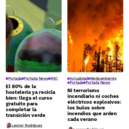
Portada
Portada News
RSC
Actualidad
Medioambiente
Portada
Portada News
El 80% de la
Ni terrorismo
hostelería ya recicla
incendiario ni coches
bien: llega el curso
eléctricos explosivos:
gratuito para
los bulos sobre
completar la
incendios que arden
transición verde
cada verano
Leonor Rodríguez