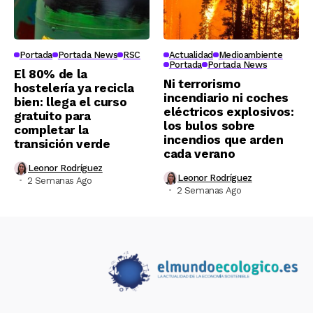
Portada
Portada News
RSC
Actualidad
Medioambiente
Portada
Portada News
El 80% de la
Ni terrorismo
hostelería ya recicla
incendiario ni coches
bien: llega el curso
eléctricos explosivos:
gratuito para
los bulos sobre
completar la
incendios que arden
transición verde
cada verano
Leonor Rodríguez
Leonor Rodríguez
2 Semanas Ago
2 Semanas Ago