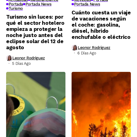
Portada
Portada News
Portada News
Turismo
Cuánto cuesta un viaje
Turismo sin luces: por
de vacaciones según
qué el sector hotelero
el coche: gasolina,
empieza a proteger la
diésel, híbrido
noche justo antes del
enchufable o eléctrico
eclipse solar del 12 de
agosto
Leonor Rodríguez
6 Días Ago
Leonor Rodríguez
5 Días Ago