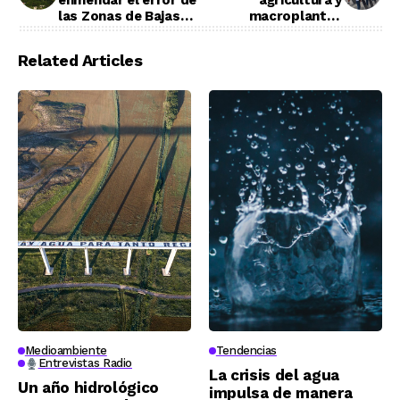
enmendar el error de
agricultura y
las Zonas de Bajas
macroplantas
Emisiones en Madrid
solares
retocando la
Related Articles
ordenanza de
movilidad
Medioambiente
Tendencias
Entrevistas Radio
La crisis del agua
Un año hidrológico
impulsa de manera