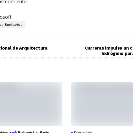
astecimiento.
rosoft
os Sanitarios
cional de Arquitectura
Carreras impulsa un 
hidrógeno par
biente
🎙️ Entrevistas Radio
Ecogadget