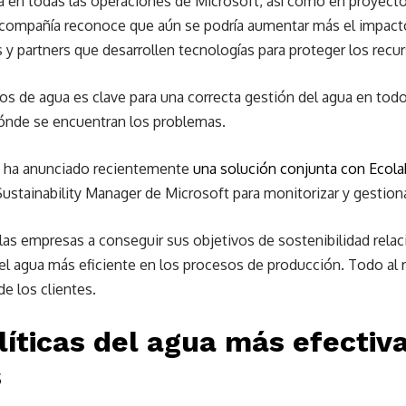
ua en todas las operaciones de Microsoft, así como en proyect
a compañía reconoce que aún se podría aumentar más el impacto p
s y partners que desarrollen tecnologías para proteger los recu
atos de agua es clave para una correcta gestión del agua en to
dónde se encuentran los problemas.
t ha anunciado recientemente
una solución conjunta con Ecola
stainability Manager de Microsoft para monitorizar y gestion
las empresas a conseguir sus objetivos de sostenibilidad rela
l agua más eficiente en los procesos de producción. Todo al re
e los clientes.
líticas del agua más efectiv
s