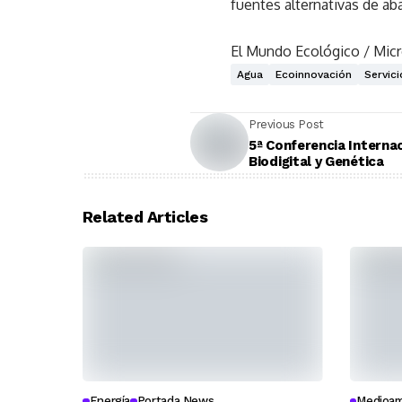
fuentes alternativas de ab
El Mundo Ecológico / Mic
Agua
Ecoinnovación
Servici
Previous Post
5ª Conferencia Interna
Biodigital y Genética
Related Articles
Energía
Portada News
Medioam