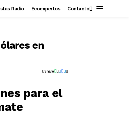
vistas Radio
Ecoexpertos
Contacto
dólares en
Share
nes para el
imate