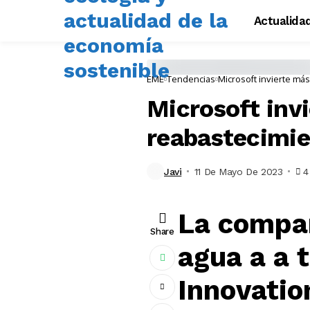
Actualida
EME
Tendencias
Microsoft invierte má
Microsoft invi
reabastecimie
Javi
11 De Mayo De 2023
4
La compañ
Share
agua a a 
Innovatio