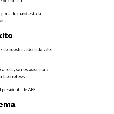
 de utilidad.
e pone de manifiesto la
itar.
xito
z de nuestra cadena de valor
e ofrece, se nos asigna una
ambién retos».
el presidente de AEE.
tema