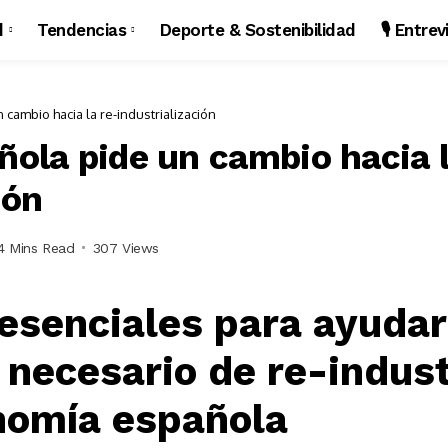
d
Tendencias
Deporte & Sostenibilidad
🎙️ Entre
 cambio hacia la re-industrialización
ñola pide un cambio hacia l
ión
4 Mins Read
307 Views
esenciales para ayudar
 necesario de re-indust
nomía española