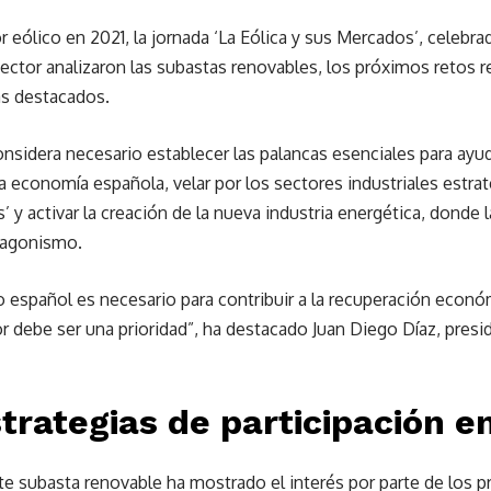
or eólico en 2021, la jornada ‘La Eólica y sus Mercados’, celebr
ector analizaron las subastas renovables, los próximos retos re
as destacados.
onsidera necesario establecer las palancas esenciales para ayu
 la economía española, velar por los sectores industriales estr
’ y activar la creación de la nueva industria energética, donde 
tagonismo.
co español es necesario para contribuir a la recuperación econ
or debe ser una prioridad”, ha destacado Juan Diego Díaz, presi
trategias de participación e
nte subasta renovable ha mostrado el interés por parte de los 