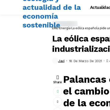
Actualida
EME
Energía
La eólica española pide un
La eólica espa
industrializac
Javi
18 De Marzo De 2021
Palancas 
Share
el cambio
de la eco