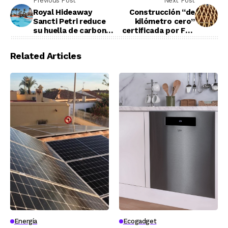
Previous Post
Next Post
Royal Hideaway
Construcción “de
Sancti Petri reduce
kilómetro cero”
su huella de carbono
certificada por FSC
con sus jardines e
España
iniciativas pioneras
Related Articles
Energía
Ecogadget