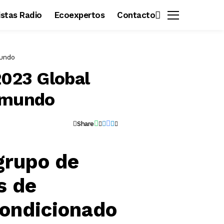
vistas Radio
Ecoexpertos
Contacto
mundo
2023 Global
l mundo
Share
 grupo de
s de
acondicionado