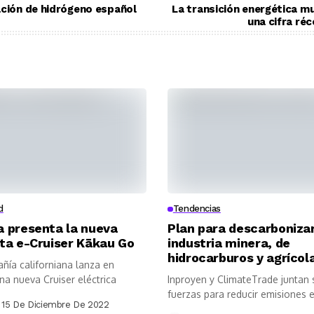
ación de hidrógeno español
La transición energética mu
una cifra ré
d
Tendencias
a presenta la nueva
Plan para descarbonizar
eta e-Cruiser Kākau Go
industria minera, de
hidrocarburos y agrícol
ñía californiana lanza en
na nueva Cruiser eléctrica
Inproyen y ClimateTrade juntan 
fuerzas para reducir emisiones e
15 De Diciembre De 2022
economía