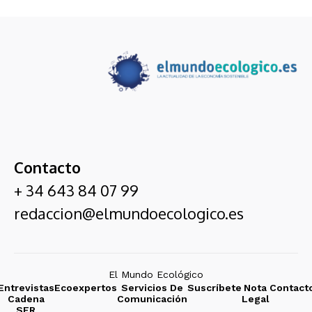
Contacto
+ 34 643 84 07 99
redaccion@elmundoecologico.es
El Mundo Ecológico
Entrevistas
Ecoexpertos
Servicios De
Suscríbete
Nota
Contact
Cadena
Comunicación
Legal
SER