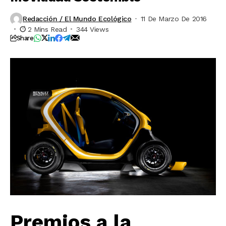
Redacción / El Mundo Ecológico
11 De Marzo De 2016
2 Mins Read
344 Views
Share
Premios a la