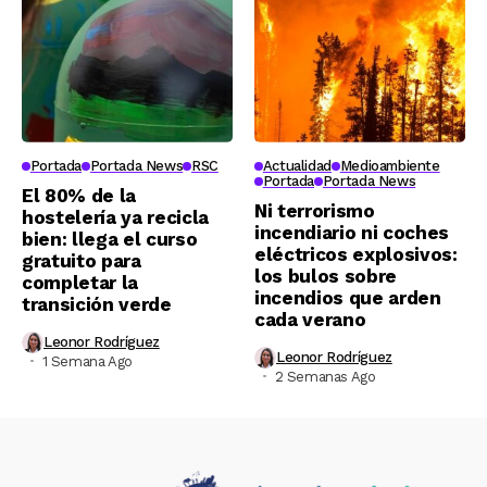
Portada
Portada News
RSC
Actualidad
Medioambiente
Portada
Portada News
El 80% de la
Ni terrorismo
hostelería ya recicla
incendiario ni coches
bien: llega el curso
eléctricos explosivos:
gratuito para
los bulos sobre
completar la
incendios que arden
transición verde
cada verano
Leonor Rodríguez
Leonor Rodríguez
1 Semana Ago
2 Semanas Ago