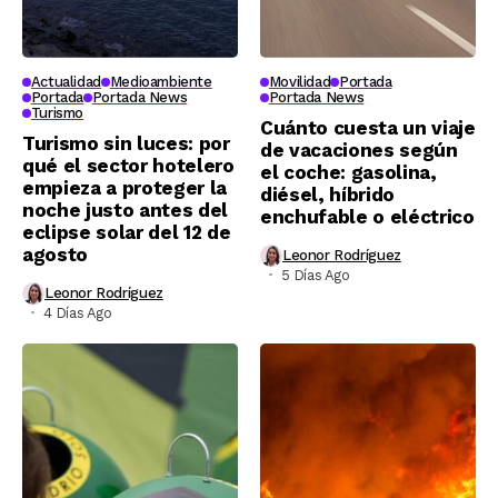
Actualidad
Medioambiente
Movilidad
Portada
Portada
Portada News
Portada News
Turismo
Cuánto cuesta un viaje
Turismo sin luces: por
de vacaciones según
qué el sector hotelero
el coche: gasolina,
empieza a proteger la
diésel, híbrido
noche justo antes del
enchufable o eléctrico
eclipse solar del 12 de
agosto
Leonor Rodríguez
5 Días Ago
Leonor Rodríguez
4 Días Ago