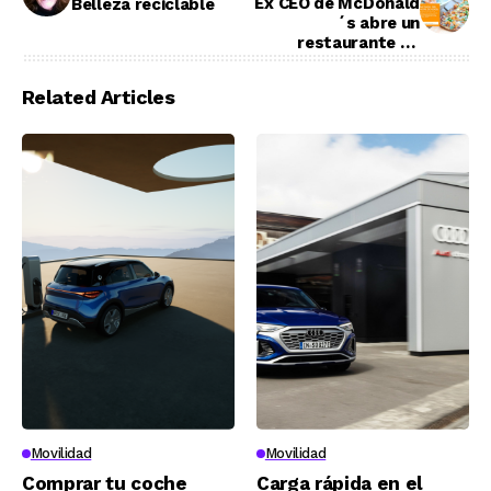
Ex CEO de McDonald
Belleza reciclable
´s abre un
restaurante de
comida rápida
sostenible y
Related Articles
saludable
Movilidad
Movilidad
Comprar tu coche
Carga rápida en el