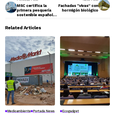
MSC certifica la
Fachadas “vivas” con
primera pesquería
hormigón biológico
sostenible española
de túnidos
tropicales
Related Articles
Medioambiente
Portada News
Ecogadget