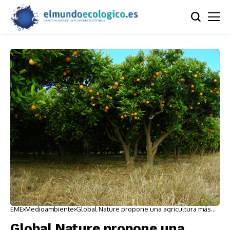
EME
Medioambiente
Global Nature propone una agricultura más
sostenible con pequeños gestos y hábitos
Global Nature propone una