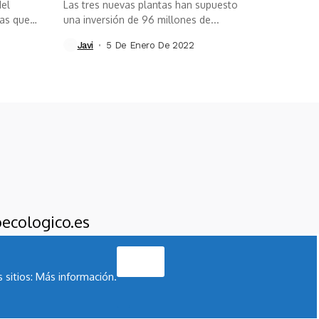
del
Las tres nuevas plantas han supuesto
as que
una inversión de 96 millones de...
Javi
5 De Enero De 2022
ecologico.es
Acepto
 sitios:
Más información.
os De Comunicación
Suscríbete
Nota Legal
Contacto