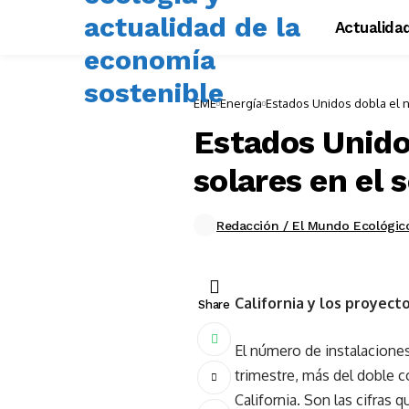
Actualida
EME
Energía
Estados Unidos dobla el 
Estados Unido
solares en el
Redacción / El Mundo Ecológic
California y los proyect
Share
El número de instalacione
trimestre, más del doble c
California. Son las cifras