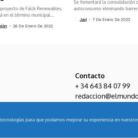
Se fomentará la consolidación 
 proyecto de Falck Renewables,
autoconsumo eliminando barrer
á en el término municipal...
retrasan su expansión...
Javi
7 De Enero De 2022
ción
26 De Enero De 2022
Contacto
+ 34 643 84 07 99
redaccion@elmundo
as tecnologías para que podamos mejorar su experiencia en nuestros
Entrevistas Cadena SER
Ecoexpertos
Servici