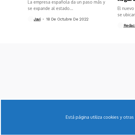
La empresa española da un paso más y
se expande al estado...
El nuevo
se ubicar
Javi
18 De Octubre De 2022
Redac
Está página utiliza cookies y otr
El Mundo Ecológico