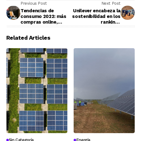
Previous Post
Next Post
Tendencias de
Unilever encabeza la
consumo 2022: más
sostenibilidad en los
compras online,
rankings
sostenibles y de
internacionales
proximidad
Related Articles
Sin Categoría
Energía