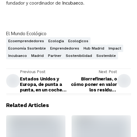
fundador y coordinador de
Incubaeco
.
El Mundo Ecológico
Ecoemprendedores
Ecologia
Ecologicos
Economía Ssotenble
Emprendedores
Hub Madrid
Impact
Incubaeco
Madrid
Partner
Sostenibilidad
Sostenible
Previous Post
Next Post
Estados Unidos y
Biorrefinerias, o
Europa, de punta a
cómo poner en valor
punta, en un coche
los residuos
eléctrico y sin coste
industriales
Related Articles