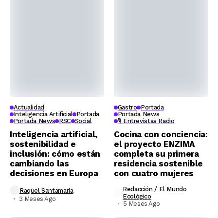
Actualidad
Gastro
Portada
Inteligencia Artificial
Portada
Portada News
Portada News
RSC
Social
🎙️ Entrevistas Radio
Inteligencia artificial,
Cocina con conciencia:
sostenibilidad e
el proyecto ENZIMA
inclusión: cómo están
completa su primera
cambiando las
residencia sostenible
decisiones en Europa
con cuatro mujeres
Redacción / El Mundo
Raquel Santamaría
Ecológico
3 Meses Ago
5 Meses Ago