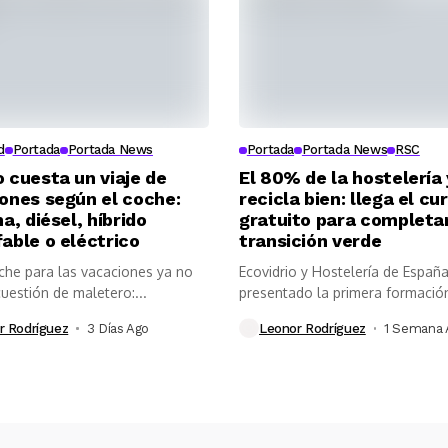
d
Portada
Portada News
Portada
Portada News
RSC
 cuesta un viaje de
El 80% de la hostelería
ones según el coche:
recicla bien: llega el cu
a, diésel, híbrido
gratuito para completar
able o eléctrico
transición verde
oche para las vacaciones ya no
Ecovidrio y Hostelería de Españ
uestión de maletero:...
presentado la primera formación
gratuita...
r Rodríguez
3 Días Ago
Leonor Rodríguez
1 Semana 