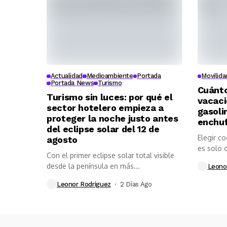
Actualidad
Medioambiente
Portada
Movilida
Portada News
Turismo
Cuánto
Turismo sin luces: por qué el
vacaci
sector hotelero empieza a
gasolin
proteger la noche justo antes
enchuf
del eclipse solar del 12 de
Elegir c
agosto
es solo c
Con el primer eclipse solar total visible
desde la península en más...
Leono
Leonor Rodríguez
2 Días Ago