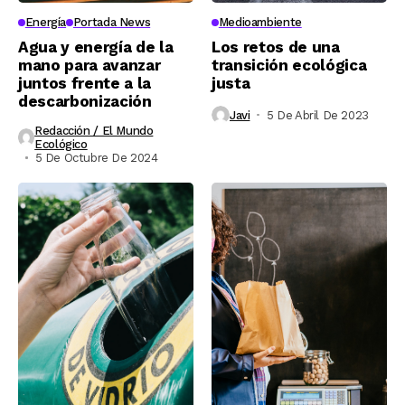
Energía
Portada News
Medioambiente
Agua y energía de la
Los retos de una
mano para avanzar
transición ecológica
juntos frente a la
justa
descarbonización
Javi
5 De Abril De 2023
Redacción / El Mundo
Ecológico
5 De Octubre De 2024