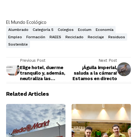
El Mundo Ecológico
Alumbrado
Categoría 5
Colegios
Ecolum
Economía
Empleo
Formación
RAEES
Reciclado
Reciclaje
Residuos
Sostenible
Previous Post
Next Post
Elige hotel, duerme
¡Águila imperial,
tranquilo y, además,
saluda a la cámara!
neutraliza las
Estamos en directo
emisiones de CO2
Related Articles