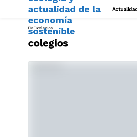
Actualida
EME
colegios
colegios