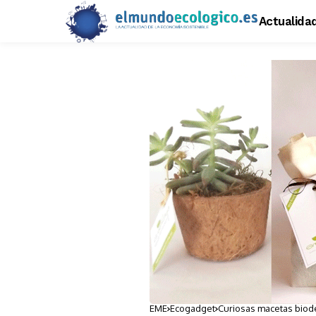
Actualida
EME
Ecogadget
Curiosas 