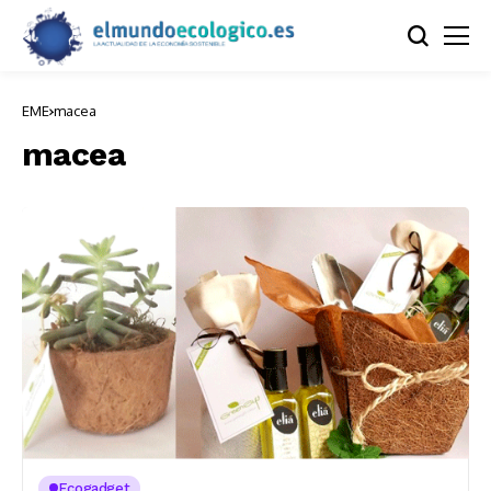
EME
macea
macea
Ecogadget