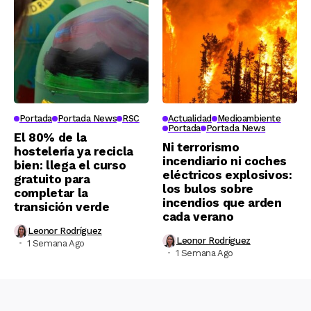
Portada
Portada News
RSC
Actualidad
Medioambiente
Portada
Portada News
El 80% de la
Ni terrorismo
hostelería ya recicla
incendiario ni coches
bien: llega el curso
eléctricos explosivos:
gratuito para
los bulos sobre
completar la
incendios que arden
transición verde
cada verano
Leonor Rodríguez
Leonor Rodríguez
1 Semana Ago
1 Semana Ago