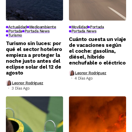
Actualidad
Medioambiente
Movilidad
Portada
Portada
Portada News
Portada News
Turismo
Cuánto cuesta un viaje
Turismo sin luces: por
de vacaciones según
qué el sector hotelero
el coche: gasolina,
empieza a proteger la
diésel, híbrido
noche justo antes del
enchufable o eléctrico
eclipse solar del 12 de
agosto
Leonor Rodríguez
4 Días Ago
Leonor Rodríguez
3 Días Ago