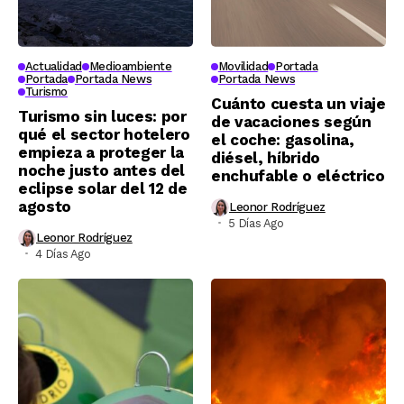
Actualidad
Medioambiente
Movilidad
Portada
Portada
Portada News
Portada News
Turismo
Cuánto cuesta un viaje
Turismo sin luces: por
de vacaciones según
qué el sector hotelero
el coche: gasolina,
empieza a proteger la
diésel, híbrido
noche justo antes del
enchufable o eléctrico
eclipse solar del 12 de
agosto
Leonor Rodríguez
5 Días Ago
Leonor Rodríguez
4 Días Ago