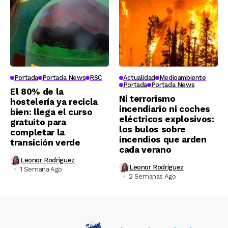
Portada
Portada News
RSC
Actualidad
Medioambiente
Portada
Portada News
El 80% de la
Ni terrorismo
hostelería ya recicla
incendiario ni coches
bien: llega el curso
eléctricos explosivos:
gratuito para
los bulos sobre
completar la
incendios que arden
transición verde
cada verano
Leonor Rodríguez
Leonor Rodríguez
1 Semana Ago
2 Semanas Ago