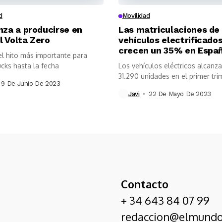
d
Movilidad
za a producirse en
Las matriculaciones de
el Volta Zero
vehículos electrificado
crecen un 35% en Espa
l hito más importante para
ucks hasta la fecha
Los vehículos eléctricos alcanza
31.290 unidades en el primer tri
9 De Junio De 2023
de...
Javi
22 De Mayo De 2023
Contacto
+ 34 643 84 07 99
redaccion@elmundo