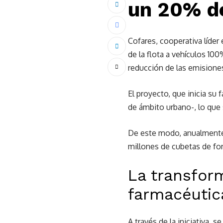
un 20% de
Cofares, cooperativa líde
de la flota a vehículos 100
reducción de las emision
El proyecto, que inicia su 
de ámbito urbano-, lo que 
De este modo, anualmente s
millones de cubetas de fo
La transform
farmacéutic
A través de la iniciativa,