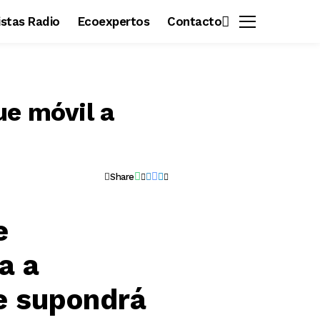
vistas Radio
Ecoexpertos
Contacto
ue móvil a
Share
e
a a
ue supondrá