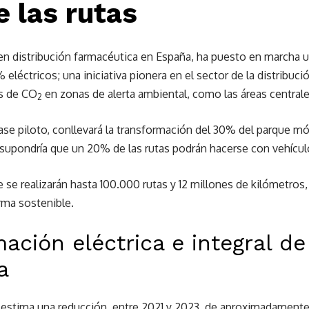
 las rutas
r en distribución farmacéutica en España, ha puesto en marcha
% eléctricos; una iniciativa pionera en el sector de la distribu
es de CO
en zonas de alerta ambiental, como las áreas centrale
2
fase piloto, conllevará la transformación del 30% del parque móvi
supondría que un 20% de las rutas podrán hacerse con vehículo
e realizarán hasta 100.000 rutas y 12 millones de kilómetros, y
rma sostenible.
ación eléctrica e integral de 
a
 se estima una reducción, entre 2021 y 2023, de aproximadamen