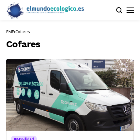
EME
Cofares
Cofares
Movilidad