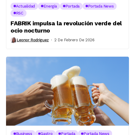
Actualidad
Energía
Portada
Portada News
RSC
FABRIK impulsa la revolución verde del
ocio nocturno
Leonor Rodríguez
2 De Febrero De 2026
Business
Gastro
Portada
Portada News