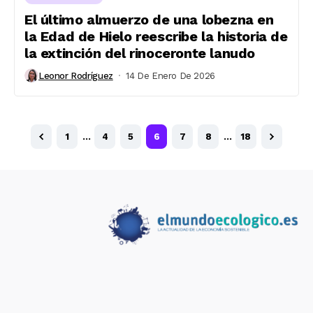
El último almuerzo de una lobezna en
la Edad de Hielo reescribe la historia de
la extinción del rinoceronte lanudo
Leonor Rodríguez
14 De Enero De 2026
1
…
4
5
6
7
8
…
18