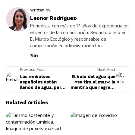
Written by
Leonor Rodríguez
-
Periodista con más de 17 años de experiencia en
el sector de la comunicación. Redactora jefa en
El Mundo Ecológico y responsable de
comunicación en administración local.
Previous Post
Next Post
Los embalses
El bulo del agua que
españoles están
«se tira al mar»: la
llenos de agua, pero
mentira que regresa
se mueren por
cada vez que llueve
dentro: Greenpeace
mucho en España
Related Articles
lanza la alarma