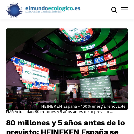
HEINEKEN España - 100% energía renovable
EME
Actualidad
80 millones y 5 años antes de lo previsto:
HEINEKEN España se convierte en la primera gran
cervecera del país en producir con energía 100%
80 millones y 5 años antes de lo
renovable
previsto: HEINEKEN España se