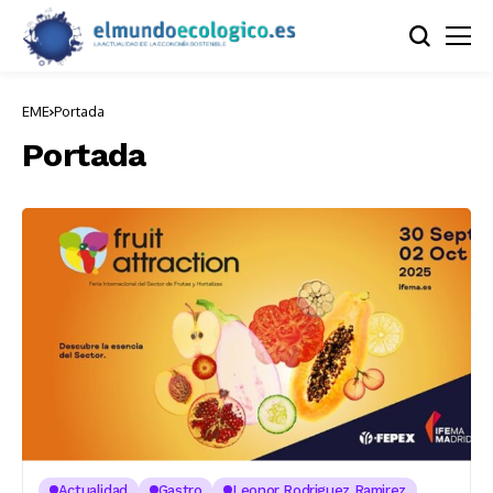
EME
Portada
Portada
Actualidad
Gastro
Leonor Rodriguez Ramirez