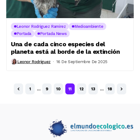
Leonor Rodriguez Ramirez
Medioambiente
Portada
Portada News
Una de cada cinco especies del
planeta está al borde de la extinción
Leonor Rodríguez
16 De Septiembre De 2025
1
…
9
10
11
12
13
…
18