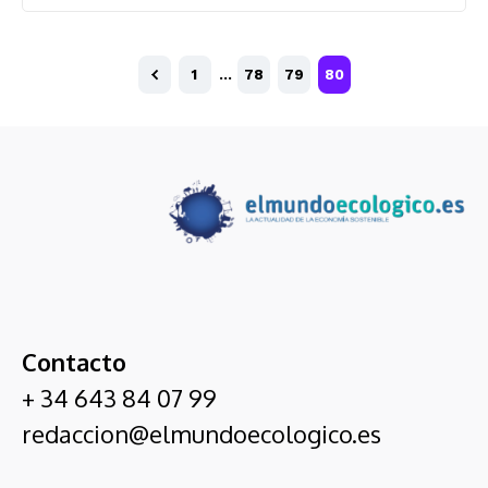
1
…
78
79
80
Contacto
+ 34 643 84 07 99
redaccion@elmundoecologico.es