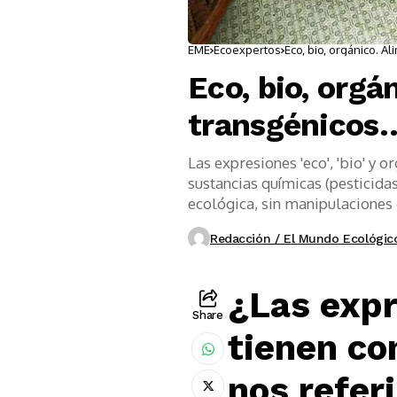
EME
Ecoexpertos
Eco, bio, orgánico. A
Eco, bio, orgá
transgénicos
Las expresiones 'eco', 'bio' y 
sustancias químicas (pesticidas
ecológica, sin manipulaciones 
Redacción / El Mundo Ecológic
¿Las expre
Share
tienen co
nos refer