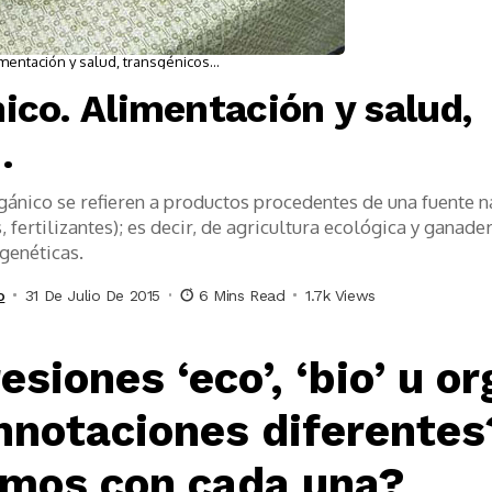
limentación y salud, transgénicos…
nico. Alimentación y salud,
…
orgánico se refieren a productos procedentes de una fuente 
, fertilizantes); es decir, de agricultura ecológica y ganad
genéticas.
o
31 De Julio De 2015
6 Mins Read
1.7k Views
siones ‘eco’, ‘bio’ u o
nnotaciones diferentes
imos con cada una?