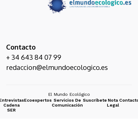
Contacto
+ 34 643 84 07 99
redaccion@elmundoecologico.es
El Mundo Ecológico
Entrevistas
Ecoexpertos
Servicios De
Suscríbete
Nota
Contact
Cadena
Comunicación
Legal
SER