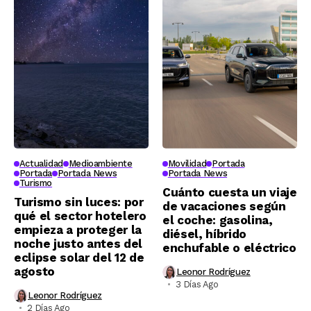
Actualidad
Medioambiente
Movilidad
Portada
Portada
Portada News
Portada News
Turismo
Cuánto cuesta un viaje
Turismo sin luces: por
de vacaciones según
qué el sector hotelero
el coche: gasolina,
empieza a proteger la
diésel, híbrido
noche justo antes del
enchufable o eléctrico
eclipse solar del 12 de
agosto
Leonor Rodríguez
3 Días Ago
Leonor Rodríguez
2 Días Ago