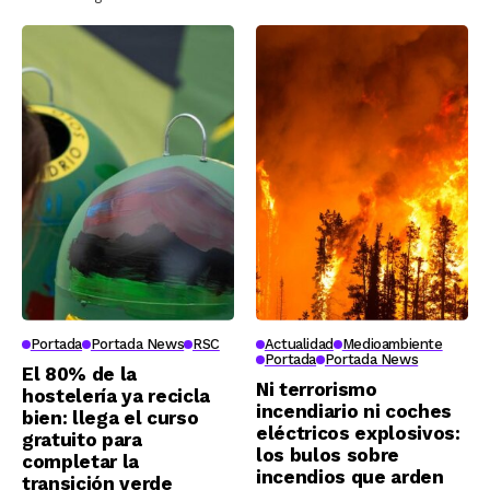
Portada
Portada News
RSC
Actualidad
Medioambiente
Portada
Portada News
El 80% de la
Ni terrorismo
hostelería ya recicla
incendiario ni coches
bien: llega el curso
eléctricos explosivos:
gratuito para
los bulos sobre
completar la
incendios que arden
transición verde