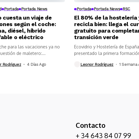
d
Portada
Portada News
Portada
Portada News
RSC
 cuesta un viaje de
El 80% de la hostelería
ones según el coche:
recicla bien: llega el cu
a, diésel, híbrido
gratuito para completar
able o eléctrico
transición verde
oche para las vacaciones ya no
Ecovidrio y Hostelería de Españ
uestión de maletero:...
presentado la primera formación
gratuita...
r Rodríguez
4 Días Ago
Leonor Rodríguez
1 Semana 
Contacto
+ 34 643 84 07 99