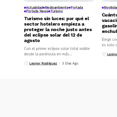
Actualidad
Medioambiente
Portada
Movilida
Portada News
Turismo
Cuánto
Turismo sin luces: por qué el
vacaci
sector hotelero empieza a
gasolin
proteger la noche justo antes
enchuf
del eclipse solar del 12 de
Elegir c
agosto
es solo c
Con el primer eclipse solar total visible
desde la península en más...
Leono
Leonor Rodríguez
3 Días Ago