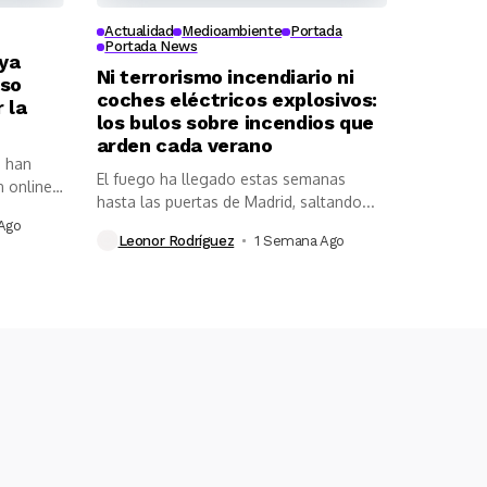
Actualidad
Medioambiente
Portada
Portada News
 ya
Ni terrorismo incendiario ni
rso
coches eléctricos explosivos:
 la
los bulos sobre incendios que
arden cada verano
a han
El fuego ha llegado estas semanas
 online,
hasta las puertas de Madrid, saltando...
Ago
Leonor Rodríguez
1 Semana Ago