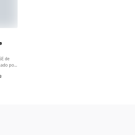
e
SE de
cado por
o