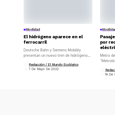
Movilidad
Movilida
El hidrógeno aparece en el
Pasaje
ferrocarril
por re
eléctr
Deutsche Bahn y Siemens Mobility
presentan un nuevo tren de hidrógeno
Metro de
y...
“Metroli
Redacción / El Mundo Ecológico
vehículos
7 De Mayo De 2022
Redac
16 De 