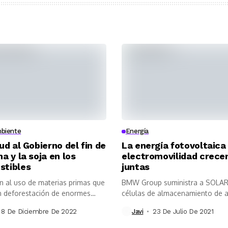
biente
Energía
ud al Gobierno del fin de
La energía fotovoltaica 
a y la soja en los
electromovilidad crece
stibles
juntas
n al uso de materias primas que
BMW Group suministra a SOL
 deforestación de enormes
células de almacenamiento de a
es
calidad que...
8 De Diciembre De 2022
Javi
23 De Julio De 2021