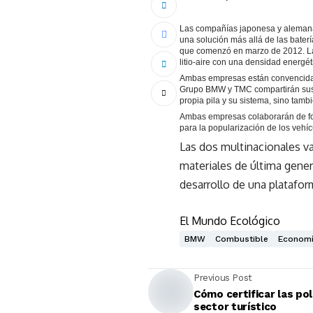
Las compañías japonesa y alemana t
una solución más allá de las baterí
que comenzó en marzo de 2012. Las
litio-aire con una densidad energéti
Ambas empresas están convencidas 
Grupo BMW y TMC compartirán sus t
propia pila y su sistema, sino tam
Ambas empresas colaborarán de form
para la popularización de los vehíc
Las dos multinacionales va
materiales de última gene
desarrollo de una platafo
El Mundo Ecológico
BMW
Combustible
Econom
Previous Post
Cómo certificar las pol
sector turístico