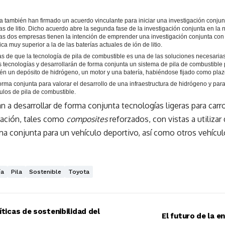
ambién han firmado un acuerdo vinculante para iniciar una investigación conjunta e
as de litio. Dicho acuerdo abre la segunda fase de la investigación conjunta en la n
 dos empresas tienen la intención de emprender una investigación conjunta con el
ca muy superior a la de las baterías actuales de ión de litio.
de que la tecnología de pila de combustible es una de las soluciones necesarias 
ecnologías y desarrollarán de forma conjunta un sistema de pila de combustible
bién un depósito de hidrógeno, un motor y una batería, habiéndose fijado como plaz
a conjunta para valorar el desarrollo de una infraestructura de hidrógeno y para
ulos de pila de combustible.
n a desarrollar de forma conjunta tecnologías ligeras para car
ración, tales como
composites
reforzados, con vistas a utilizar
rma conjunta para un vehículo deportivo, así como otros vehí
ía
Pila
Sostenible
Toyota
íticas de sostenibilidad del
El futuro de la e