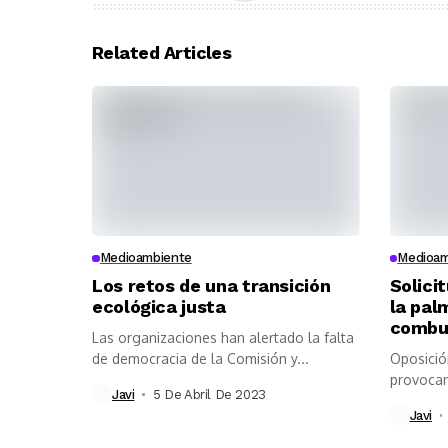
Related Articles
Medioambiente
Medioam
Los retos de una transición
Solicit
ecológica justa
la palm
combu
Las organizaciones han alertado la falta
de democracia de la Comisión y...
Oposició
provocan
Javi
5 De Abril De 2023
superfici
Javi