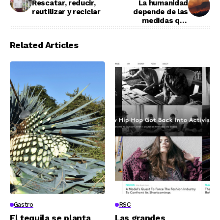
Rescatar, reducir,
La humanidad
reutilizar y reciclar
depende de las
medidas que
adoptemos
Related Articles
Gastro
RSC
El tequila se planta
Las grandes