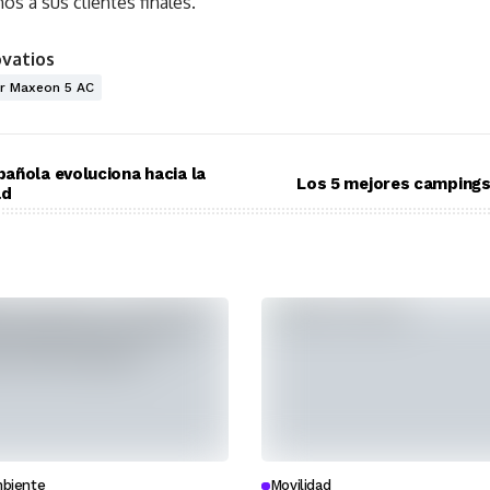
os a sus clientes finales.
ovatios
r Maxeon 5 AC
añola evoluciona hacia la
Los 5 mejores campings
ad
biente
Movilidad