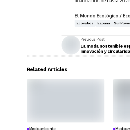
financiación de hasta 20 añ
El Mundo Ecológico / Ec
Ecovatios
España
SunPowe
Previous Post
La moda sostenible esp
innovación y circularid
Related Articles
Medioambiente
Medioam