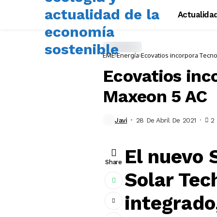
Actualida
EME
Energía
Ecovatios incorpora Tecn
Ecovatios inc
Maxeon 5 AC
Javi
28 De Abril De 2021
2
El nuevo
Share
Solar Tec
integrado