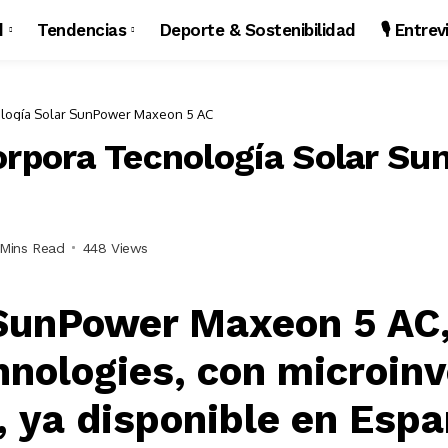
d
Tendencias
Deporte & Sostenibilidad
🎙️ Entre
ología Solar SunPower Maxeon 5 AC
orpora Tecnología Solar S
 Mins Read
448 Views
 SunPower Maxeon 5 AC
hnologies, con microinv
, ya disponible en Esp