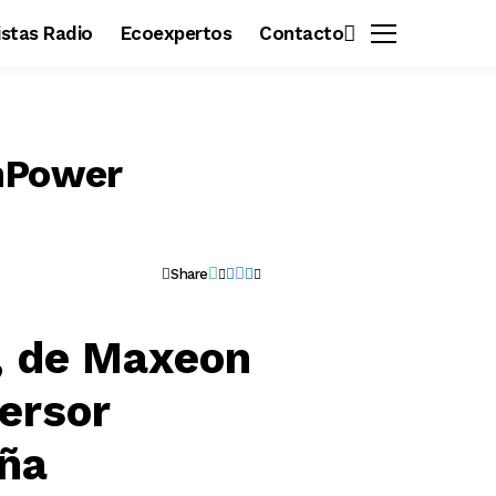
vistas Radio
Ecoexpertos
Contacto
unPower
Share
, de Maxeon
ersor
aña