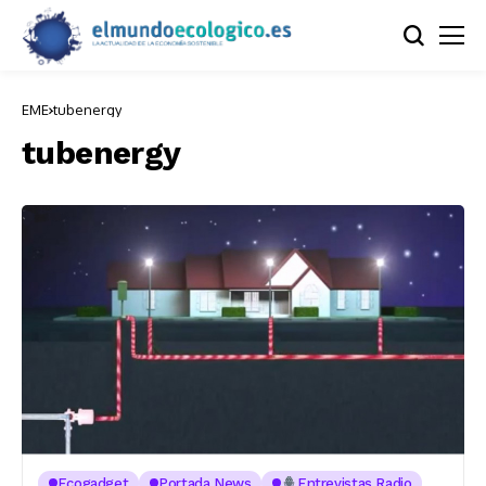
EME
tubenergy
tubenergy
Ecogadget
Portada News
Entrevistas Radio