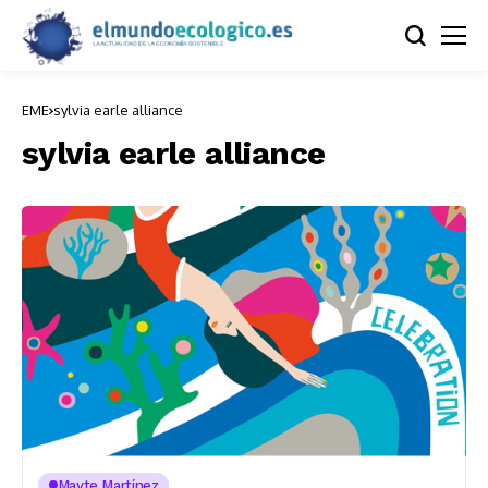
EME
sylvia earle alliance
sylvia earle alliance
Mayte Martínez