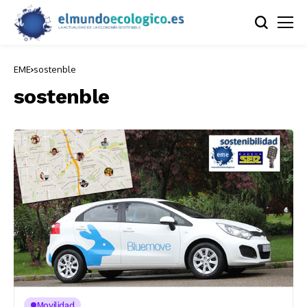
EME
sostenble
sostenble
Movilidad