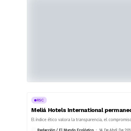
RSC
Meliá Hotels International perman
El índice ético valora la transparencia, el compromis
Redacción / El Mundo Ecológico
14 De Abril De 201