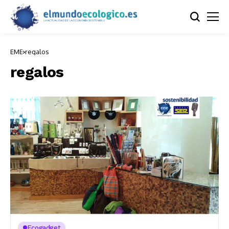
EME
regalos
regalos
Ecogadget