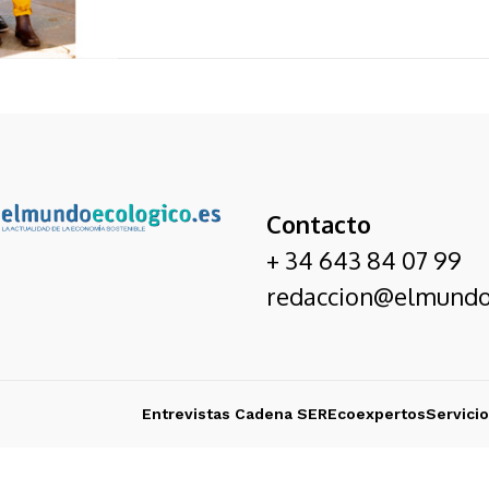
Contacto
+ 34 643 84 07 99
redaccion@elmundo
Entrevistas Cadena SER
Ecoexpertos
Servici