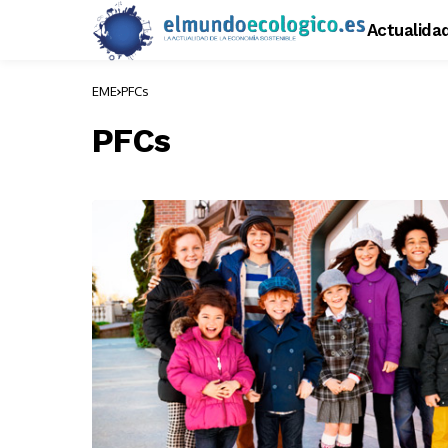
Actualida
EME
PFCs
PFCs